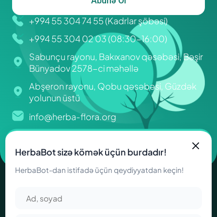
Abunə Ol
+994 55 304 74 55 (Kadrlar şöbəsi)
+994 55 304 02 03 (08:30-16:00)
Sabunçu rayonu, Bakıxanov qəsəbəsi, Bəşir
Bünyadov 2578-ci məhəllə
Abşeron rayonu, Qobu qəsəbəsi, Güzdək
yolunun üstü
info@herba-flora.org
HerbaBot sizə kömək üçün burdadır!
HerbaBot-dan istifadə üçün qeydiyyatdan keçin!
© 2024
Herba Flora
. Bütün hüquqları qorunur. Dəstək:
Elnur
Ahmadov