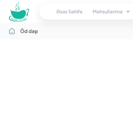
Əsas Səhifə
Məhsullarımız
Öd daşı