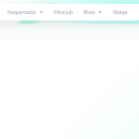
Haqqımızda
Fitoclub
Bloq
Əlaqə