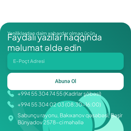
əlamətləri nələrdir?
Yeniliklərdən daim xəbərdar olmaq üçün
Faydalı yazılar haqqında
məlumat əldə edin
Abunə Ol
+994 55 304 74 55 (Kadrlar şöbəsi)
+994 55 304 02 03 (08:30-16:00)
Sabunçu rayonu, Bakıxanov qəsəbəsi, Bəşir
Bünyadov 2578-ci məhəllə