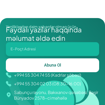
növləri hansılardır?
Yeniliklərdən daim xəbərdar olmaq üçün
Faydalı yazılar haqqında
məlumat əldə edin
Abunə Ol
+994 55 304 74 55 (Kadrlar şöbəsi)
+994 55 304 02 03 (08:30-16:00)
Sabunçu rayonu, Bakıxanov qəsəbəsi, Bəşir
Bünyadov 2578-ci məhəllə