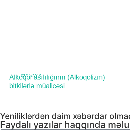
Alkoqol asılılığının (Alkoqolizm)
07/11/2019
bitkilərlə müalicəsi
Yeniliklərdən daim xəbərdar olm
Faydalı yazılar haqqında məl