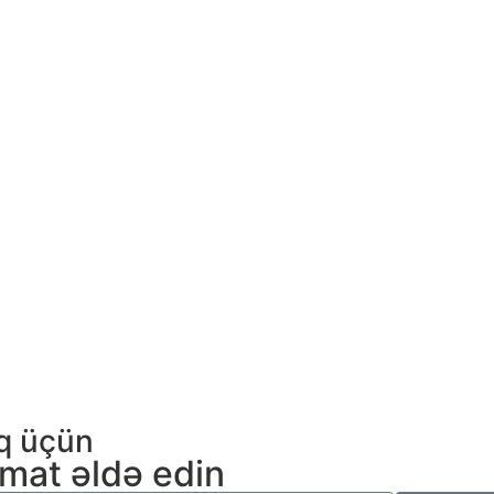
aq üçün
umat əldə edin