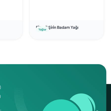
Fi̇tooi̇l Şi̇ri̇n Badam Yağı
Yağlar
)
)