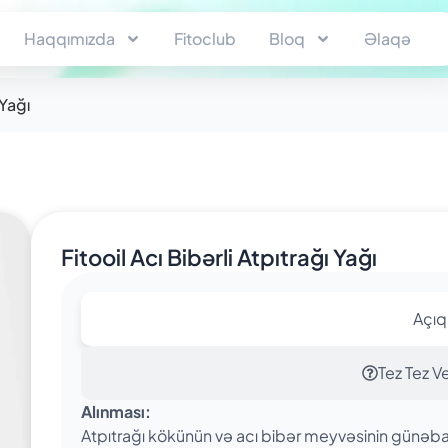
Haqqımızda
Fitoclub
Bloq
Əlaqə
 Yağı
Fitooil Acı Bibərli Atpıtrağı Yağı
Açı
Tez Tez Ve
Alınması:
Atpıtrağı kökünün və acı bibər meyvəsinin günəbax