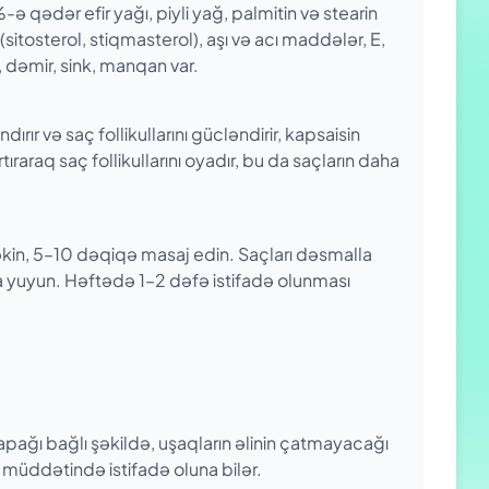
%-ə qədər efir yağı, piyli yağ, palmitin və stearin
 (sitosterol, stiqmasterol), aşı və acı maddələr, E,
, dəmir, sink, manqan var.
ndırır və saç follikullarını gücləndirir, kapsaisin
araq saç follikullarını oyadır, bu da saçların daha
əkin, 5–10 dəqiqə masaj edin. Saçları dəsmalla
 yuyun. Həftədə 1–2 dəfə istifadə olunması
.
ğı bağlı şəkildə, uşaqların əlinin çatmayacağı
müddətin­də istifadə oluna bilər.