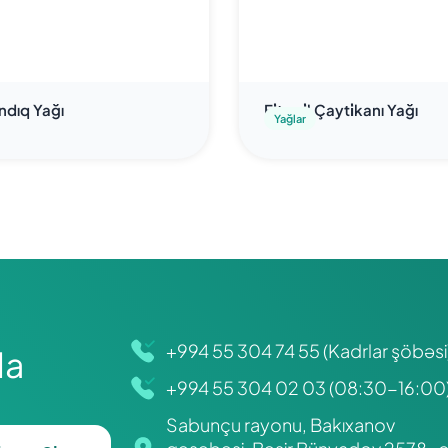
Fındıq Yağı
Fi̇tooi̇l Çayti̇kanı Yağı
Yağlar
+994 55 304 74 55 (Kadrlar şöbəsi
da
+994 55 304 02 03 (08:30-16:00
Sabunçu rayonu, Bakıxanov