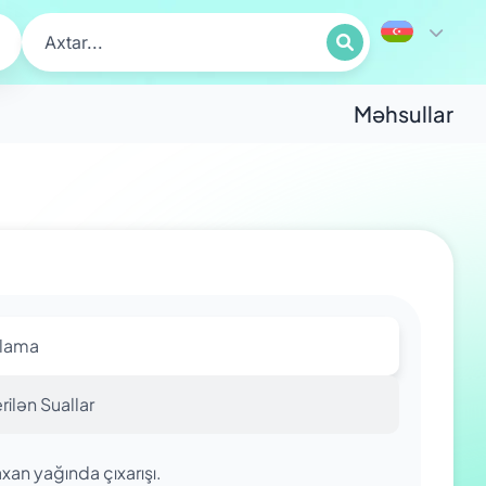
Məhsullar
qlama
rilən Suallar
an yağında çıxarışı.