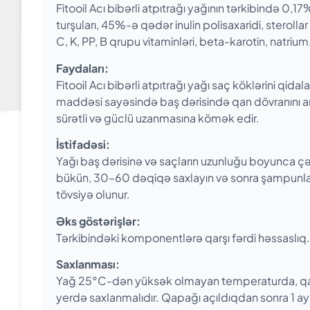
Fitooil Acı bibərli atpıtrağı yağının tərkibində 0,17
turşuları, 45%-ə qədər inulin polisaxaridi, sterollar
C, K, PP, B qrupu vitaminləri, beta-karotin, natrium
Faydaları:
Fitooil Acı bibərli atpıtrağı yağı saç köklərini qidala
maddəsi sayəsində baş dərisində qan dövranını artır
sürətli və güclü uzanmasına kömək edir.
İstifadəsi:
Yağı baş dərisinə və saçların uzunluğu boyunca ç
bükün, 30–60 dəqiqə saxlayın və sonra şampunla
tövsiyə olunur.
Əks göstərişlər:
Tərkibindəki komponentlərə qarşı fərdi həssaslıq
Saxlanması:
Yağ 25°C-dən yüksək olmayan temperaturda, qapa
yerdə saxlanmalıdır. Qapağı açıldıqdan sonra 1 ay 