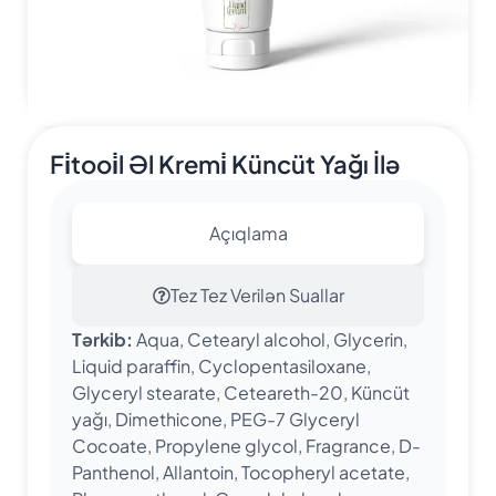
Fi̇tooi̇l Əl Kremi̇ Küncüt Yağı İlə
Açıqlama
Tez Tez Verilən Suallar
Tərkib:
Aqua, Cetearyl alcohol, Glycerin,
Liquid paraffin, Cyclopentasiloxane,
Glyceryl stearate, Ceteareth-20, Küncüt
yağı, Dimethicone, PEG-7 Glyceryl
Cocoate, Propylene glycol, Fragrance, D-
Panthenol, Allantoin, Tocopheryl acetate,