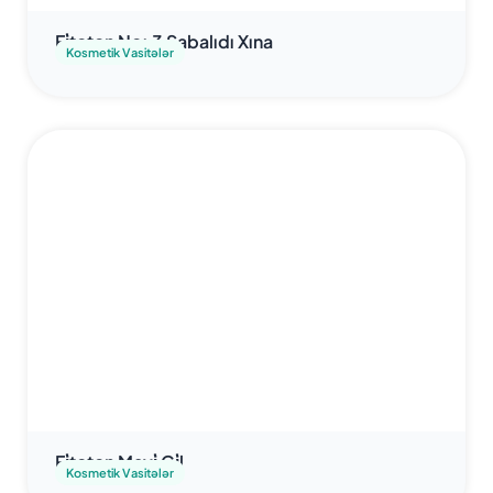
Fi̇toton No: 3 Şabalıdı Xına
Kosmetik Vasitələr
Fi̇toton Mavi̇ Gi̇l
Kosmetik Vasitələr