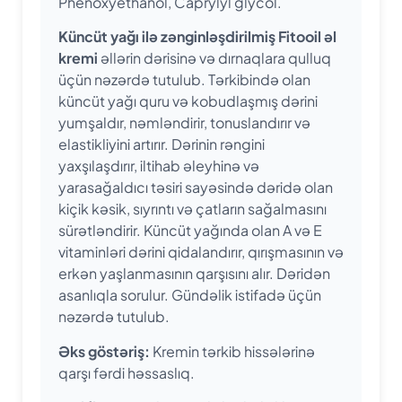
Phenoxyethanol, Caprylyl glycol.
Küncüt yağı ilə zənginləşdirilmiş Fitooil əl
kremi
əllərin dərisinə və dırnaqlara qulluq
üçün nəzərdə tutulub. Tərkibində olan
küncüt yağı quru və kobudlaşmış dərini
yumşaldır, nəmləndirir, tonuslandırır və
elastikliyini artırır. Dərinin rəngini
yaxşılaşdırır, iltihab əleyhinə və
yarasağaldıcı təsiri sayəsində dəridə olan
kiçik kəsik, sıyrıntı və çatların sağalmasını
sürətləndirir. Küncüt yağında olan A və E
vitaminləri dərini qidalandırır, qırışmasının və
erkən yaşlanmasının qarşısını alır. Dəridən
asanlıqla sorulur. Gündəlik istifadə üçün
nəzərdə tutulub.
Əks göstəriş:
Kremin tərkib hissələrinə
qarşı fərdi həssaslıq.