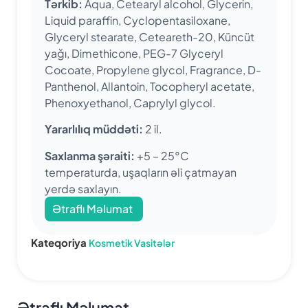
Tərkib:
Aqua, Cetearyl alcohol, Glycerin,
Liquid paraffin, Cyclopentasiloxane,
Glyceryl stearate, Ceteareth-20, Küncüt
yağı, Dimethicone, PEG-7 Glyceryl
Cocoate, Propylene glycol, Fragrance, D-
Panthenol, Allantoin, Tocopheryl acetate,
Phenoxyethanol, Caprylyl glycol.
Yararlılıq müddəti:
2 il.
Saxlanma şəraiti:
+5 – 25°C
temperaturda, uşaqların əli çatmayan
yerdə saxlayın.
Ətraflı Məlumat
Kateqoriya
Kosmetik Vasitələr
Ətraflı Məlumat