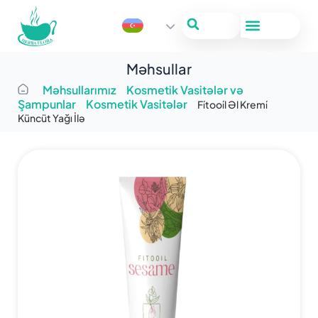
Məhsullar
Məhsullarımız
Kosmetik Vasitələr və
Şampunlar
Kosmetik Vasitələr
Fi̇tooi̇l Əl Kremi̇
Küncüt Yağı İlə