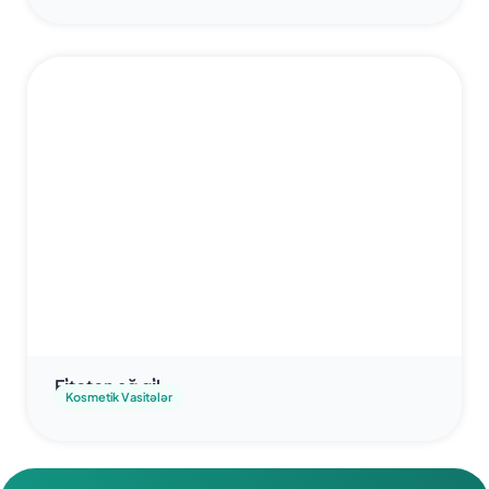
Fi̇toton ağ gi̇l
Kosmetik Vasitələr