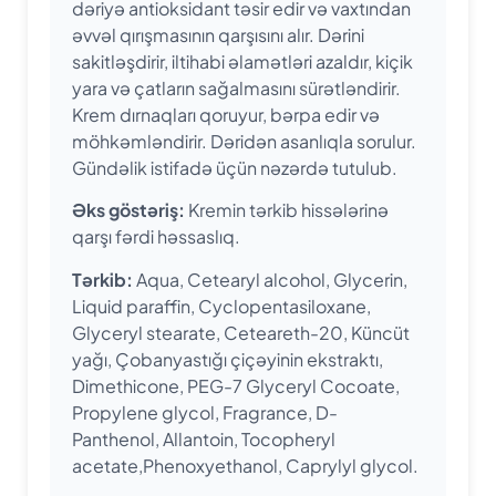
dəriyə antioksidant təsir edir və vaxtından
əvvəl qırışmasının qarşısını alır. Dərini
sakitləşdirir, iltihabi əlamətləri azaldır, kiçik
yara və çatların sağalmasını sürətləndirir.
Krem dırnaqları qoruyur, bərpa edir və
möhkəmləndirir. Dəridən asanlıqla sorulur.
Gündəlik istifadə üçün nəzərdə tutulub.
Əks göstəriş:
Kremin tərkib hissələrinə
qarşı fərdi həssaslıq.
Tərkib:
Aqua, Cetearyl alcohol, Glycerin,
Liquid paraffin, Cyclopentasiloxane,
Glyceryl stearate, Ceteareth-20, Küncüt
yağı, Çobanyastığı çiçəyinin ekstraktı,
Dimethicone, PEG-7 Glyceryl Cocoate,
Propylene glycol, Fragrance, D-
Panthenol, Allantoin, Tocopheryl
acetate,Phenoxyethanol, Caprylyl glycol.