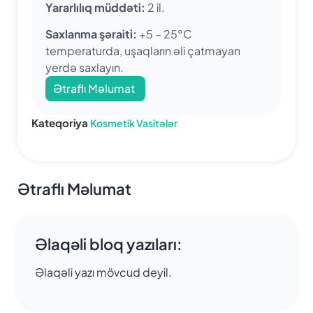
Yararlılıq müddəti:
2 il.
Saxlanma şəraiti:
+5 – 25°C
temperaturda, uşaqların əli çatmayan
yerdə saxlayın.
Ətraflı Məlumat
Kateqoriya
Kosmetik Vasitələr
Ətraflı Məlumat
Əlaqəli bloq yazıları:
Əlaqəli yazı mövcud deyil.