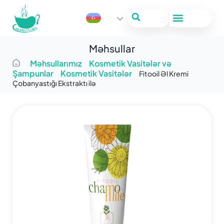
Məhsullar
Məhsullarımız
Kosmetik Vasitələr və
Şampunlar
Kosmetik Vasitələr
Fitooil Əl Kremi
Çobanyastığı Ekstraktı ilə