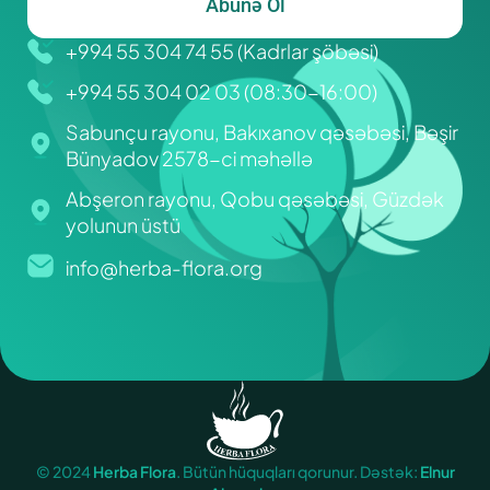
Abunə Ol
+994 55 304 74 55 (Kadrlar şöbəsi)
+994 55 304 02 03 (08:30-16:00)
Sabunçu rayonu, Bakıxanov qəsəbəsi, Bəşir
Bünyadov 2578-ci məhəllə
Abşeron rayonu, Qobu qəsəbəsi, Güzdək
yolunun üstü
info@herba-flora.org
© 2024
Herba Flora
. Bütün hüquqları qorunur. Dəstək:
Elnur