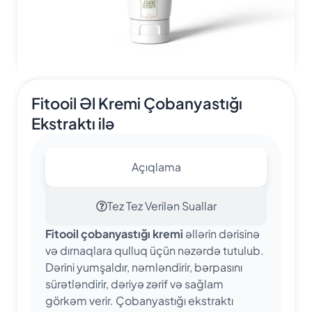
Fitooil Əl Kremi Çobanyastığı
Ekstraktı ilə
Açıqlama
Tez Tez Verilən Suallar
Fitooil çobanyastığı kremi
əllərin dərisinə
və dırnaqlara qulluq üçün nəzərdə tutulub.
Dərini yumşaldır, nəmləndirir, bərpasını
sürətləndirir, dəriyə zərif və sağlam
görkəm verir. Çobanyastığı ekstraktı