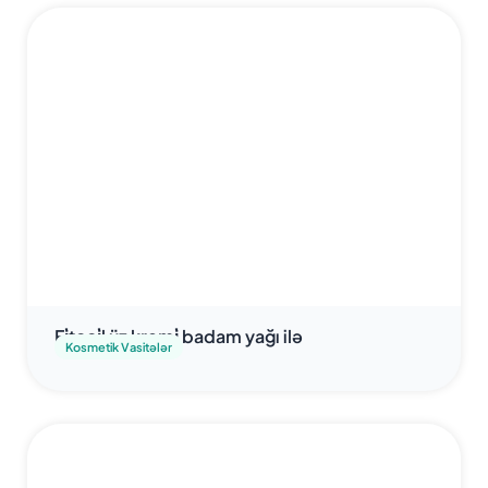
Fi̇tooi̇l üz kremi̇ badam yağı ilə
Kosmetik Vasitələr