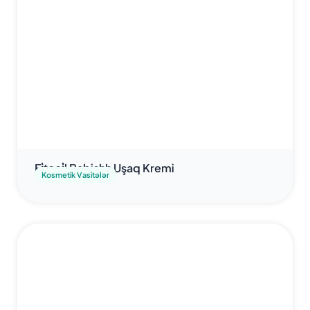
Fi̇tooi̇l Babishh Uşaq Kremi
Kosmetik Vasitələr