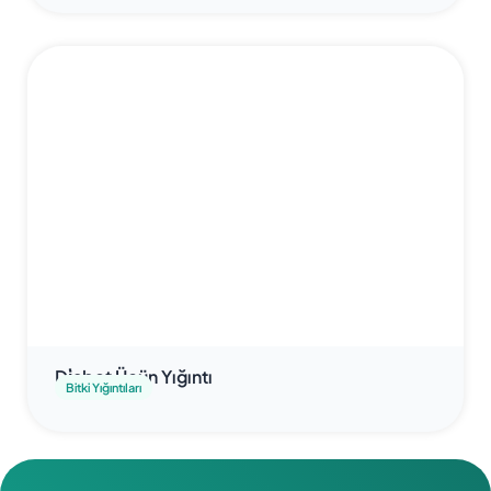
Di̇abet Üçün Yığıntı
Bitki Yığıntıları