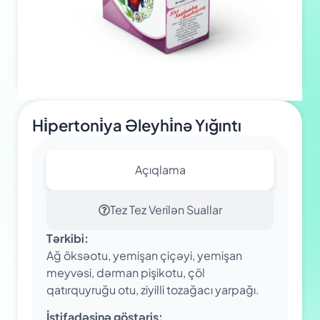
Hi̇pertoni̇ya Əleyhi̇nə Yığıntı
Açıqlama
Tez Tez Verilən Suallar
Tərkibi:
Ağ öksəotu, yemişan çiçəyi, yemişan
meyvəsi, dərman pişikotu, çöl
qatırquyruğu otu, ziyilli tozağacı yarpağı.
İstifadəsinə göstəriş: