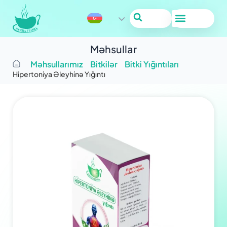
Məhsullar
Məhsullarımız
Bitkilər
Bitki Yığıntıları
Hi̇pertoni̇ya Əleyhi̇nə Yığıntı