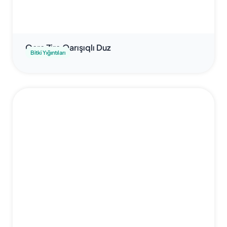
Qara Zirə Qarışıqlı Duz
Bitki Yığıntıları