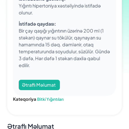
Yığıntı hipertoniya xəstəliyində istifadə
olunur.
İstifadə qaydası:
Bir çay qaşığı yığıntının üzərinə 200 ml (1
stəkan) qaynar su tökülür, qaynayan su
hamamında 15 dəq. dəmlənir, otaq
temperaturunda soyudulur, süzülür. Gündə
3 dəfə, Hər dəfə 1 stəkan daxilə qəbul
edilir.
Ətraflı Məlumat
Kateqoriya
Bitki Yığıntıları
Ətraflı Məlumat