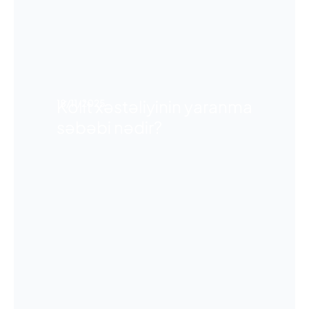
Kolit xəstəliyinin yaranma
18/11/2025
səbəbi nədir?