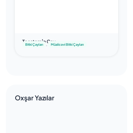
Teastomi̇n Çay
,
Bitki Çayları
Müalicəvi Bitki Çayları
Oxşar Yazılar