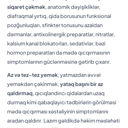
siqaret çəkmək
, anatomik dəyişikliklər,
diafraqmal yırtıq, qida borusunun funksional
pozğunluqları, sfinkter tonusunu azaldan
dərmanlar, antixolinergik preparatlar, nitratlar,
kalsium kanal blokatorları, sedativlər, bəzi
hormon preparatları da mədə qıcqırmasının
simptomlarının güclənməsinə gətirib çıxarır.
Az və tez-tez yemək
, yatmazdan əvvəl
yeməkdən çəkinmək,
yataq başını bir az
qaldırmaq
, qıcıqlandırıcı qidalardan uzaq
durmaq kimi qabaqlayıcı tədbirlərin görülməsi
mədə qıcqırması xəstəliyinin simptomlarını
aradan qaldırır. Lazım gəldikdə həkim məsləhəti