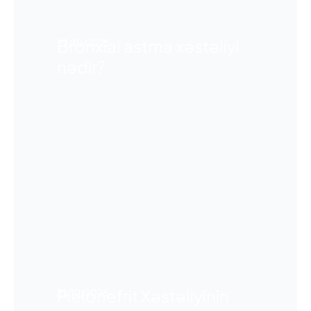
Bronxial astma xəstəliyi
27/10/2025
nədir?
Pielonefrit Xəstəliyinin
21/10/2025