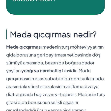
Mədə qıcqırması nədir?
Mədə qıcqırması
mədənin turş möhtəviyyatının
qida borusuna geri qayıtması nəticəsində döş
sümüyü arxasında, bəzən də boğaza qədər
yayılan
yanğı və narahatlıq
hissidir. Mədə
qıcqırmasının əsas səbəbi qida borusu ilə mədə
arasındakı sfinkter əzələsinin zəifləməsi və ya
diafraqmada baş verən yırtıqlardır. Mədənin turş
şirəsi qida borusunun selikli qişasını
qıcıqlandırdığı üçün yanma hissi yaranır.