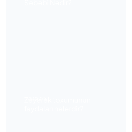
Səbəbi Nədir?
Zəyərək toxumunun
17/10/2025
faydaları nələrdir?