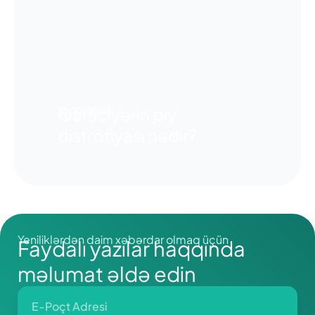
Qaraciyərin piy
10/10/2025
distrofiyası nədir?
Yeniliklərdən daim xəbərdar olmaq üçün
Faydalı yazılar haqqında
məlumat əldə edin