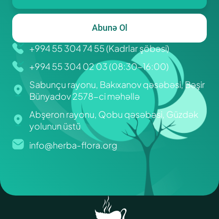
Abunə Ol
+994 55 304 74 55 (Kadrlar şöbəsi)
+994 55 304 02 03 (08:30-16:00)
Sabunçu rayonu, Bakıxanov qəsəbəsi, Bəşir
Bünyadov 2578-ci məhəllə
Abşeron rayonu, Qobu qəsəbəsi, Güzdək
yolunun üstü
info@herba-flora.org