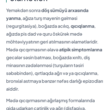
Yeməkdən sonra
döş sümüyü arxasında
yanma
, ağıza turş mayenin gəlməsi
(regurgitasiya), boğazda acılıq,
qıcıqlanma
,
ağızda pis dad və quru öskürək mədə
möhtəviyyatının geri atılmasının əlamətləridir.
Mədə qıcqırmasının əlavə
atipik simptomlarına
gecələr səsin batması, boğazda xırıltı, diş
minasının zədələnməsi (turşuların təsiri
səbəbindən), qırtlaqda ağrı və ya qıcıqlanma,
bronxial astmaya bənzər nəfəs darlığı epizodları
aiddir.
Mədə qıcqırmasının ağırlaşmış formalarında
qida udarkən çətinlik və ağrı (disfagiya,