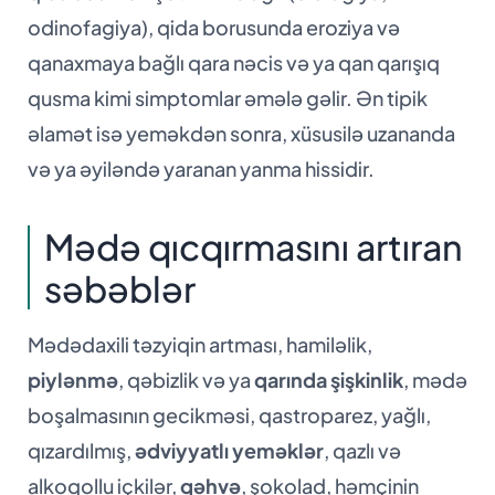
odinofagiya), qida borusunda eroziya və
qanaxmaya bağlı qara nəcis və ya qan qarışıq
qusma kimi simptomlar əmələ gəlir. Ən tipik
əlamət isə yeməkdən sonra, xüsusilə uzananda
və ya əyiləndə yaranan yanma hissidir.
Mədə qıcqırmasını artıran
səbəblər
Mədədaxili təzyiqin artması, hamiləlik,
piylənmə
, qəbizlik və ya
qarında şişkinlik
, mədə
boşalmasının gecikməsi, qastroparez, yağlı,
qızardılmış,
ədviyyatlı yeməklər
, qazlı və
alkoqollu içkilər,
qəhvə
, şokolad, həmçinin