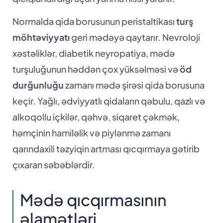
Normalda qida borusunun peristaltikası
turş
möhtəviyyatı
geri mədəyə qaytarır. Nevroloji
xəstəliklər, diabetik neyropatiya, mədə
turşuluğunun həddən çox yüksəlməsi və
öd
durğunluğu
zamanı mədə şirəsi qida borusuna
keçir. Yağlı, ədviyyatlı qidaların qəbulu, qazlı və
alkoqollu içkilər, qəhvə, siqaret çəkmək,
həmçinin hamiləlik və piylənmə zamanı
qarındaxili təzyiqin artması qıcqırmaya gətirib
çıxaran səbəblərdir.
Mədə qıcqırmasının
əlamətləri