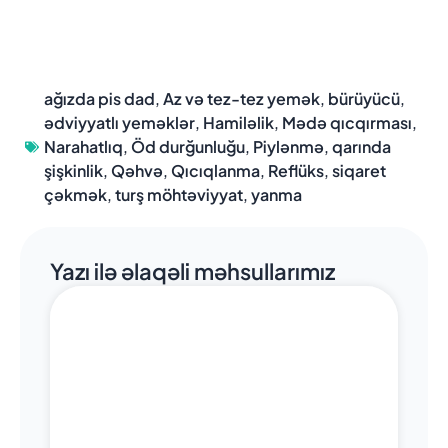
ağızda pis dad
,
Az və tez-tez yemək
,
bürüyücü
,
ədviyyatlı yeməklər
,
Hamiləlik
,
Mədə qıcqırması
,
Narahatlıq
,
Öd durğunluğu
,
Piylənmə
,
qarında
şişkinlik
,
Qəhvə
,
Qıcıqlanma
,
Reflüks
,
siqaret
çəkmək
,
turş möhtəviyyat
,
yanma
Yazı ilə əlaqəli məhsullarımız