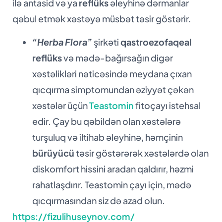
ilə antasid və ya
reflüks
əleyhinə dərmanlar
qəbul etmək xəstəyə müsbət təsir göstərir.
“Herba Flora”
şirkəti
qastroezofaqeal
reflüks
və mədə-bağırsağın digər
xəstəlikləri nəticəsində meydana çıxan
qıcqırma simptomundan əziyyət çəkən
xəstələr üçün
Teastomin
fitoçayı istehsal
edir. Çay bu qəbildən olan xəstələrə
turşuluq və iltihab əleyhinə, həmçinin
bürüyücü
təsir göstərərək xəstələrdə olan
diskomfort hissini aradan qaldırır, həzmi
rahatlaşdırır. Teastomin çayı için, mədə
qıcqırmasından siz də azad olun.
https://fizulihuseynov.com/