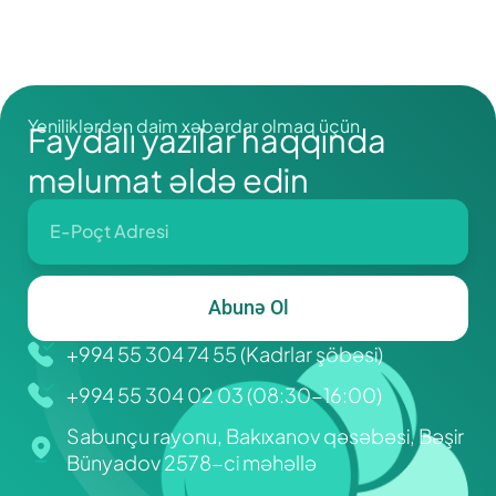
pozulması) xəstəliyi nədir?
Yeniliklərdən daim xəbərdar olmaq üçün
Faydalı yazılar haqqında
məlumat əldə edin
Abunə Ol
+994 55 304 74 55 (Kadrlar şöbəsi)
+994 55 304 02 03 (08:30-16:00)
Sabunçu rayonu, Bakıxanov qəsəbəsi, Bəşir
Bünyadov 2578-ci məhəllə