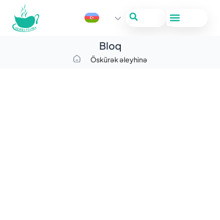
Bloq
Öskürək əleyhinə
Bronxial astma xəstəliyi
27/10/2025