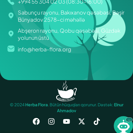
+994 55 304 02 03 (08:30-16:00)
Sabunçu rayonu, Bakıxanov qəsəbəsi, Bəşir
Bünyadov 2578-ci məhəllə
Abşeron rayonu, Qobu qəsəbəsi, Güzdək
yolunun üstü
info@herba-flora.org
© 2024
Herba Flora
. Bütün hüquqları qorunur. Dəstək:
Elnur
Ahmadov