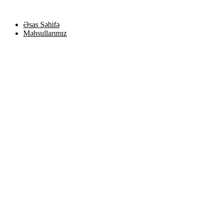
Skip
to
Əsas Səhifə
content
Məhsullarımız