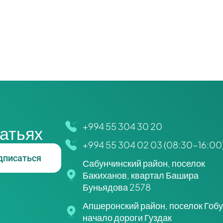
+994 55 304 30 20
татьях
+994 55 304 02 03 (08:30-16:00
дписаться
Сабунчинский район, поселок
Бакиханов, квартал Башира
Буньядова 2578
Апшеронский район, поселок Гобу
начало дороги Гуздак