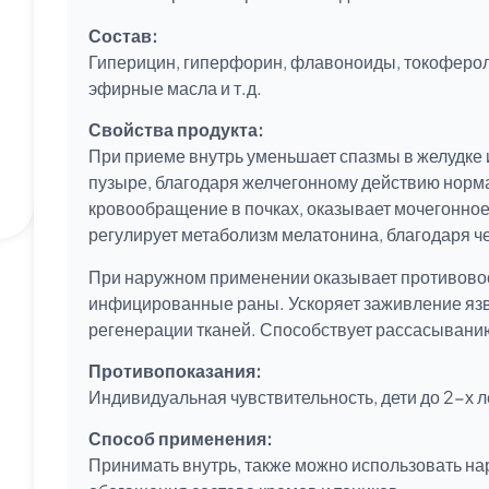
Состав:
Гиперицин, гиперфорин, флавоноиды, токоферолы
эфирные масла и т.д.
Свойства продукта:
При приеме внутрь уменьшает спазмы в желудке 
пузыре, благодаря желчегонному действию норм
кровообращение в почках, оказывает мочегонное 
регулирует метаболизм мелатонина, благодаря че
При наружном применении оказывает противово
инфицированные раны. Ускоряет заживление язв, 
регенерации тканей. Способствует рассасыванию
Противопоказания:
Индивидуальная чувствительность, дети до 2-х л
Способ применения:
Принимать внутрь, также можно использовать нар