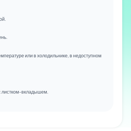
ой.
ень.
емпературе или в холодильнике, в недоступном
 с листком-вкладышем.