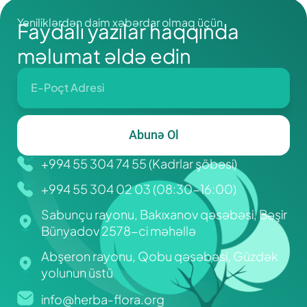
Yeniliklərdən daim xəbərdar olmaq üçün
Faydalı yazılar haqqında
məlumat əldə edin
Abunə Ol
+994 55 304 74 55 (Kadrlar şöbəsi)
+994 55 304 02 03 (08:30-16:00)
Sabunçu rayonu, Bakıxanov qəsəbəsi, Bəşir
Bünyadov 2578-ci məhəllə
Abşeron rayonu, Qobu qəsəbəsi, Güzdək
yolunun üstü
info@herba-flora.org