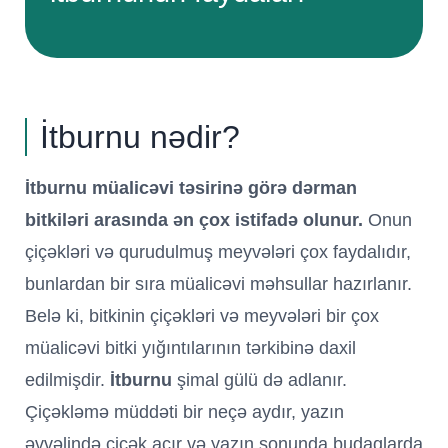
İtburnu nədir?
İtburnu müalicəvi təsirinə görə dərman
bitkiləri arasında ən çox istifadə olunur.
Onun
çiçəkləri və qurudulmuş meyvələri çox faydalıdır,
bunlardan bir sıra müalicəvi məhsullar hazırlanır.
Belə ki, bitkinin çiçəkləri və meyvələri bir çox
müalicəvi bitki yığıntılarının tərkibinə daxil
edilmişdir.
İtburnu
şimal gülü də adlanır.
Çiçəkləmə müddəti bir neçə aydır, yazın
əvvəlində çiçək açır və yazın sonunda budaqlarda