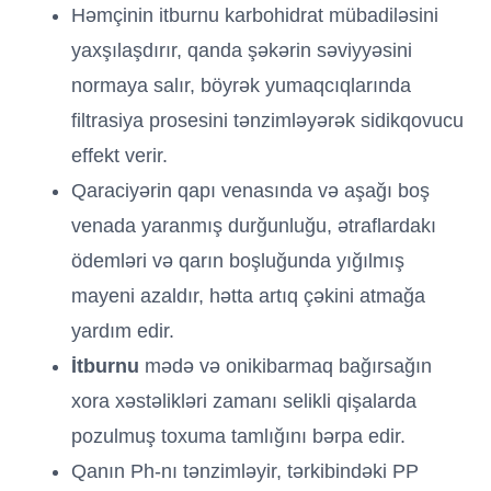
Həmçinin itburnu karbohidrat mübadiləsini
yaxşılaşdırır, qanda şəkərin səviyyəsini
normaya salır, böyrək yumaqcıqlarında
filtrasiya prosesini tənzimləyərək sidikqovucu
effekt verir.
Qaraciyərin qapı venasında və aşağı boş
venada yaranmış durğunluğu, ətraflardakı
ödemləri və qarın boşluğunda yığılmış
mayeni azaldır, hətta artıq çəkini atmağa
yardım edir.
İtburnu
mədə və onikibarmaq bağırsağın
xora xəstəlikləri zamanı selikli qişalarda
pozulmuş toxuma tamlığını bərpa edir.
Qanın Ph-nı tənzimləyir, tərkibindəki PP