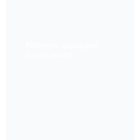
Pielonefrit Xəstəliyinin
21/10/2025
Səbəbi Nədir?