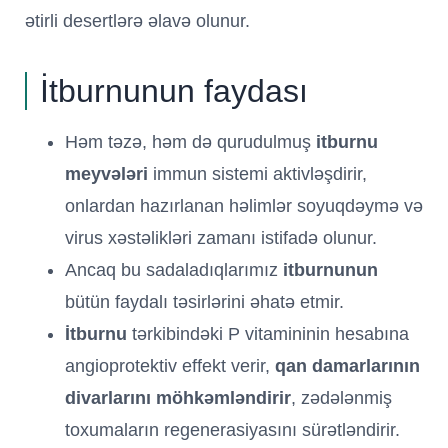
ətirli desertlərə əlavə olunur.
İtburnunun faydası
Həm təzə, həm də qurudulmuş
itburnu
meyvələri
immun sistemi aktivləşdirir,
onlardan hazırlanan həlimlər soyuqdəymə və
virus xəstəlikləri zamanı istifadə olunur.
Ancaq bu sadaladıqlarımız
itburnunun
bütün faydalı təsirlərini əhatə etmir.
İtburnu
tərkibindəki P vitamininin hesabına
angioprotektiv effekt verir,
qan damarlarının
divarlarını möhkəmləndirir
, zədələnmiş
toxumaların regenerasiyasını sürətləndirir.