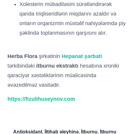
Xolesterin mübadiləsini sürətləndirərək
qanda triqliseridlərin miqdarını azaldır və
onların orqanizmin müxtəlif nahiyələrində piy
şəklində toplanmasının qarşısını alır.
Herba Flora
şirkətinin
Hepanat şərbəti
tərkibindəki
itburnu ekstraktı
hesabına xroniki
qaraciyər xəstəliklərinin müalicəsində
əvəzedilməz vasitədir.
https://fizulihuseynov.com
Antioksidant
,
İltihab əleyhinə
,
İtburnu
,
İtburnu