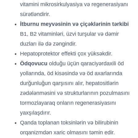
vitamini mikrosirkulyasiya və regenerasiyanı
sürətləndirir.
İtburnu meyvəsinin və çiçəklərinin tərkibi
B1, B2 vitaminləri, üzvi turşular və dəmir
duzları ilə də zəngindir.
Hepatoprotektor effekti çox yüksəkdir.
Ödqovucu
olduğu üçün qaraciyərdaxili öd
yollarında, öd kisəsində və öd axarlarında
durğunluğun qarşısını alır, hepatositlərin
zədələnməsini və strukturlarının pozulmasını
tormozlayaraq onların regenerasiyasını
yaxşılaşdırır.
Qanda toplanan toksinlərin və bilirubinin
orqanizmdən xaric olmasını təmin edir.