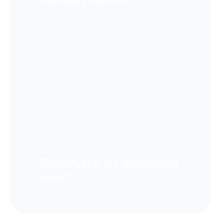
faydaları nələrdir?
Qaraciyərin piy distrofiyası
10/10/2025
nədir?