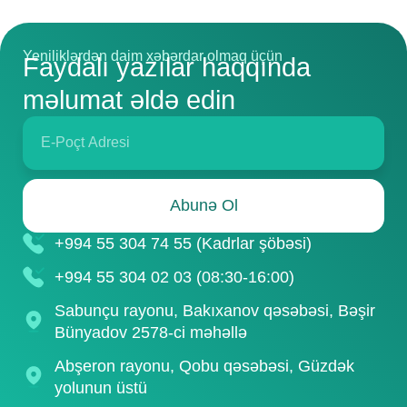
Yeniliklərdən daim xəbərdar olmaq üçün
Faydalı yazılar haqqında
məlumat əldə edin
Abunə Ol
+994 55 304 74 55 (Kadrlar şöbəsi)
+994 55 304 02 03 (08:30-16:00)
Sabunçu rayonu, Bakıxanov qəsəbəsi, Bəşir
Bünyadov 2578-ci məhəllə
Abşeron rayonu, Qobu qəsəbəsi, Güzdək
yolunun üstü