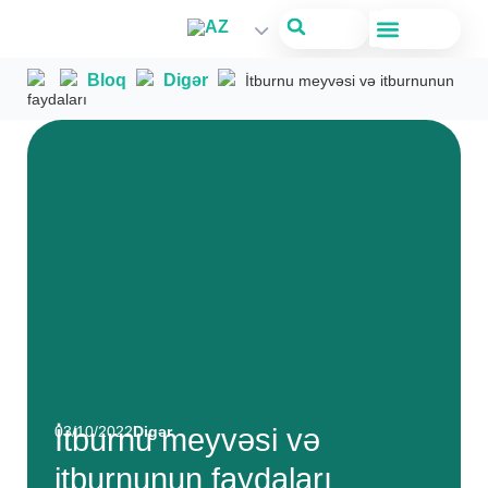
Bloq
Digər
İtburnu meyvəsi və itburnunun
faydaları
03/10/2022
İtburnu meyvəsi və
Digər
itburnunun faydaları