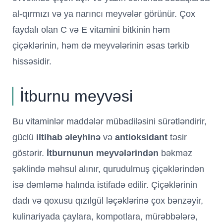
al-qırmızı və ya narıncı meyvələr görünür. Çox
faydalı olan C və E vitamini bitkinin həm
çiçəklərinin, həm də meyvələrinin əsas tərkib
hissəsidir.
İtburnu meyvəsi
Bu vitaminlər maddələr mübadiləsini sürətləndirir,
güclü
iltihab əleyhinə
və
antioksidant
təsir
göstərir.
İtburnunun meyvələrindən
bəkməz
şəklində məhsul alınır, qurudulmuş çiçəklərindən
isə dəmləmə halında istifadə edilir. Çiçəklərinin
dadı və qoxusu qızılgül ləçəklərinə çox bənzəyir,
kulinariyada çaylara, kompotlara, mürəbbələrə,