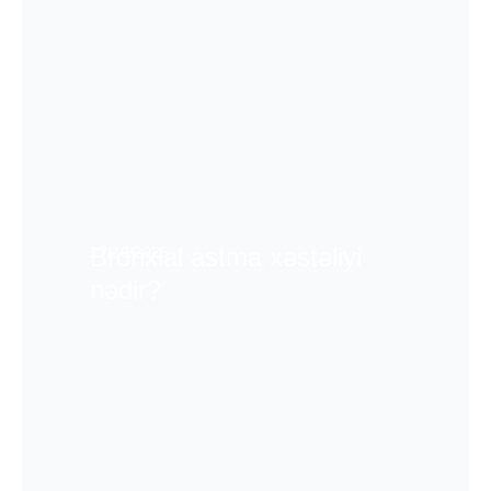
Bronxial astma xəstəliyi
27/10/2025
nədir?