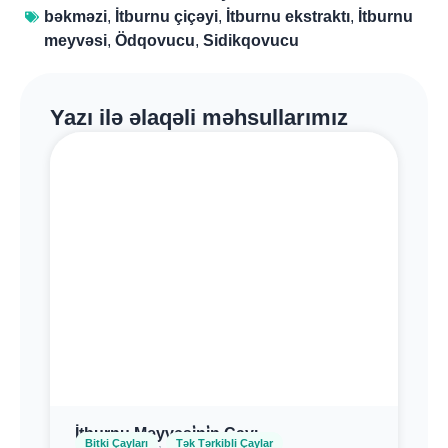
bəkməzi
,
İtburnu çiçəyi
,
İtburnu ekstraktı
,
İtburnu
meyvəsi
,
Ödqovucu
,
Sidikqovucu
Yazı ilə əlaqəli məhsullarımız
İtburnu Meyvəsi̇ni̇n Çayı
,
Bitki Çayları
Tək Tərkibli Çaylar